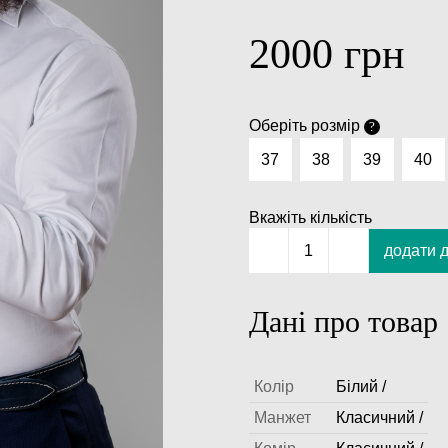
2000
грн
Оберіть розмір
?
37
38
39
40
Вкажіть кількість
додати 
1
Дані про товар
Колір
Білий /
Манжет
Класичний /