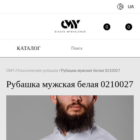
UA
ИЗБРАННОЕ
МО
0
0
КАТАЛОГ
OMY
/
Классические рубашки
/
Рубашка мужская белая 0210027