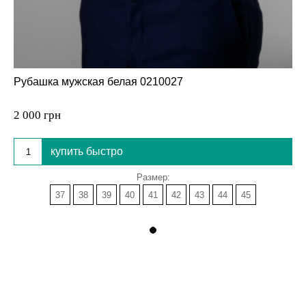
Рубашка мужская белая 0210027
2 000 грн
купить быстро
Размер:
37
38
39
40
41
42
43
44
45