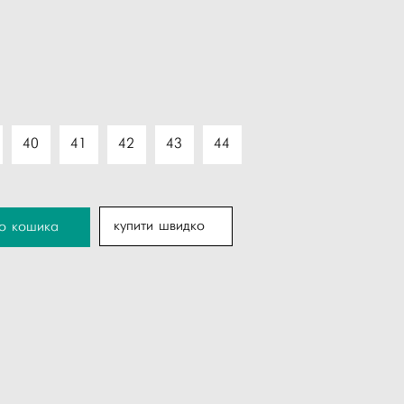
40
41
42
43
44
купити швидко
до кошика