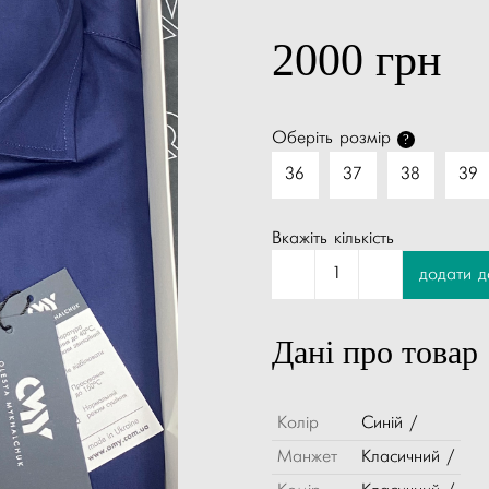
2000
грн
Оберіть розмір
?
36
37
38
39
Вкажіть кількість
1
додати 
Дані про товар
Колір
Синій /
Манжет
Класичний /