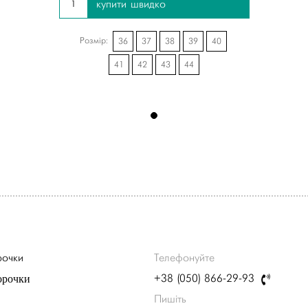
купити швидко
Розмір:
36
37
38
39
40
41
42
43
44
рочки
Телефонуйте
орочки
+38 (050) 866-29-93
Пишіть