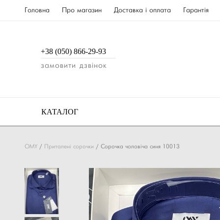
Головна
Про магазин
Доставка і оплата
Гарантія
+38 (050) 866-29-93
замовити дзвінок
КАТАЛОГ
OMY
/
Приталені сорочки
/
Сорочка чоловіча синя 10013