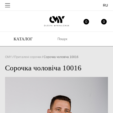
RU
ОБРАНЕ
МІ
0
0
КАТАЛОГ
OMY
/
Приталені сорочки
/
Сорочка чоловіча 10016