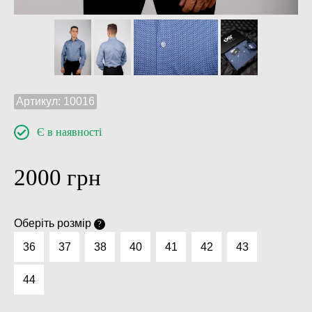
Артикул:
10016
Є в наявності
2000
грн
Оберіть розмір
?
36
37
38
40
41
42
43
44