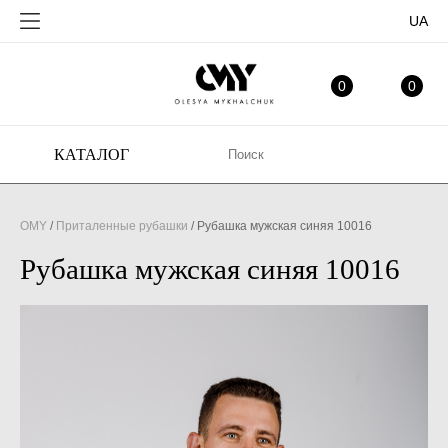
UA
ИЗБРАННОЕ
МО
0
0
КАТАЛОГ
OMY
/
Приталенные рубашки
/
Рубашка мужская синяя 10016