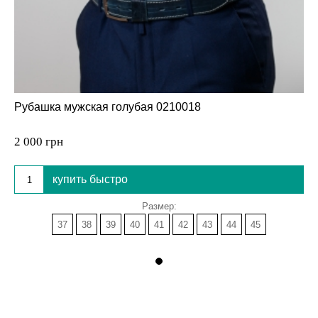
Рубашка мужская голубая 0210018
2 000 грн
купить быстро
Размер:
37
38
39
40
41
42
43
44
45