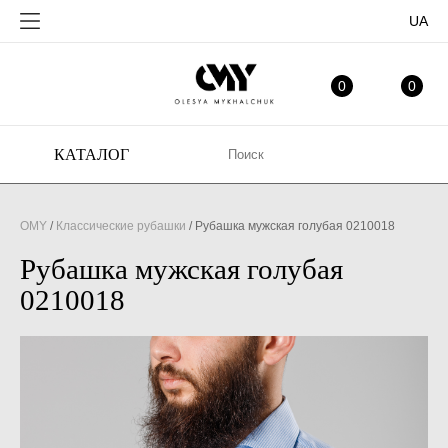
UA
ИЗБРАННОЕ
МО
0
0
КАТАЛОГ
OMY
/
Классические рубашки
/
Рубашка мужская голубая 0210018