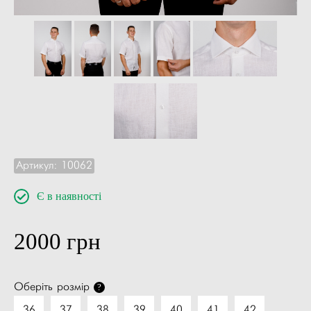
Артикул:
10062
Є в наявності
2000
грн
Оберіть розмір
?
36
37
38
39
40
41
42