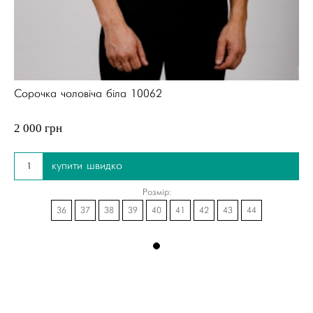
Сорочка чоловіча біла 10062
2 000 грн
купити швидко
Розмір:
36
37
38
39
40
41
42
43
44