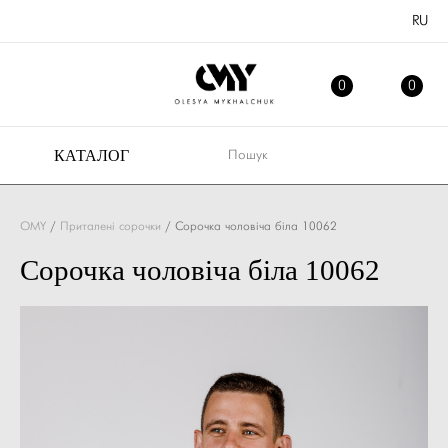
RU
ОБРАНЕ
МІ
0
0
КАТАЛОГ
OMY
/
Приталені сорочки
/
Сорочка чоловіча біла 10062