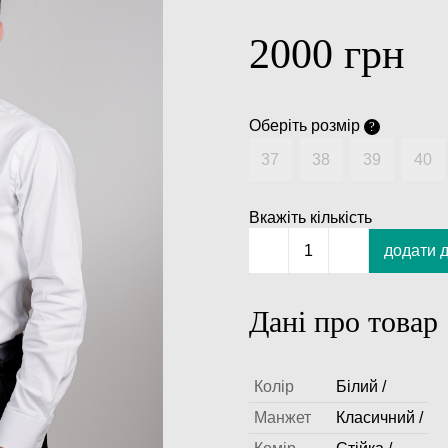
2000
грн
Оберіть розмір
?
37
38
39
40
Вкажіть кількість
додати 
1
Дані про товар
Колір
Білий /
Манжет
Класичний /