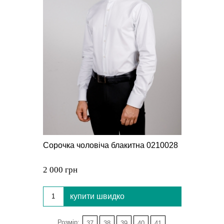
Сорочка чоловіча блакитна 0210028
2 000 грн
купити швидко
Розмір:
37
38
39
40
41