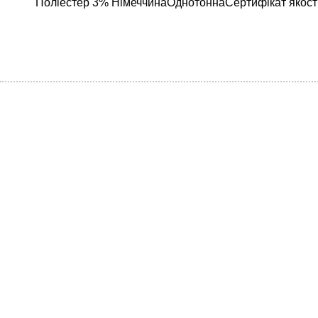
Поліестер 3% НімеччинаОднотоннаСертифікат якості