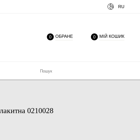
RU
ОБРАНЕ
МІЙ КОШИК
0
0
блакитна 0210028