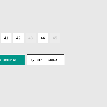
41
42
43
44
45
купити швидко
до кошика