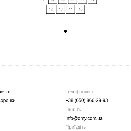
42
43
44
45
рочки
Телефонуйте
сорочки
+38 (050) 866-29-93
Пишіть
info@omy.com.ua
Приїздіть