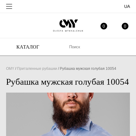
UA
ИЗБРАННОЕ
МО
0
0
КАТАЛОГ
OMY
/
Приталенные рубашки
/
Рубашка мужская голубая 10054