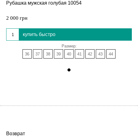
Рубашка мужская голубая 10054
2 000 грн
купить быстро
Размер:
36
37
38
39
40
41
42
43
44
Возврат