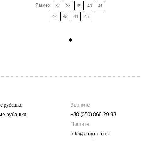
Размер:
37
38
39
40
41
42
43
44
45
ие рубашки
Звоните
ые рубашки
+38 (050) 866-29-93
Пишите
info@omy.com.ua