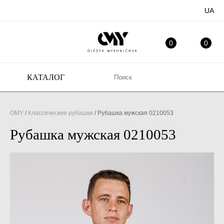
UA
ИЗБРАННОЕ
МО
0
0
КАТАЛОГ
OMY
/
Классические рубашки
/
Рубашка мужская 0210053