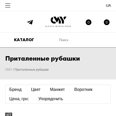
UA
ИЗБРАННОЕ
МО
0
0
КАТАЛОГ
Приталенные рубашки
OMY
/
Приталенные рубашки
Бренд
Цвет
Манжет
Воротник
Цена, грн:
Упорядочить
хіт