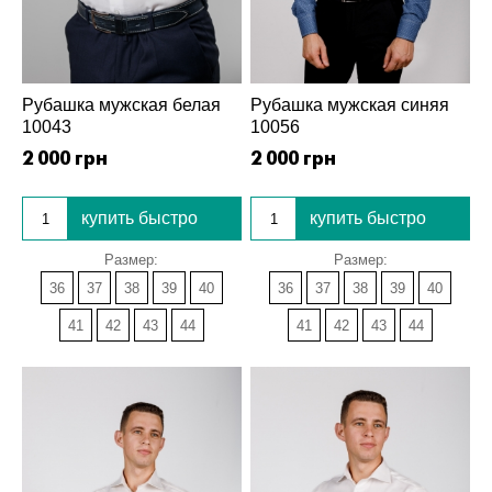
Рубашка мужская белая
Рубашка мужская синяя
10043
10056
2 000 грн
2 000 грн
купить быстро
купить быстро
Размер:
Размер:
36
37
38
39
40
36
37
38
39
40
41
42
43
44
41
42
43
44