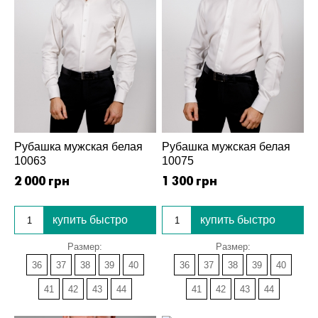
Рубашка мужская белая
Рубашка мужская белая
10063
10075
2 000 грн
1 300 грн
купить быстро
купить быстро
Размер:
Размер:
36
37
38
39
40
36
37
38
39
40
41
42
43
44
41
42
43
44