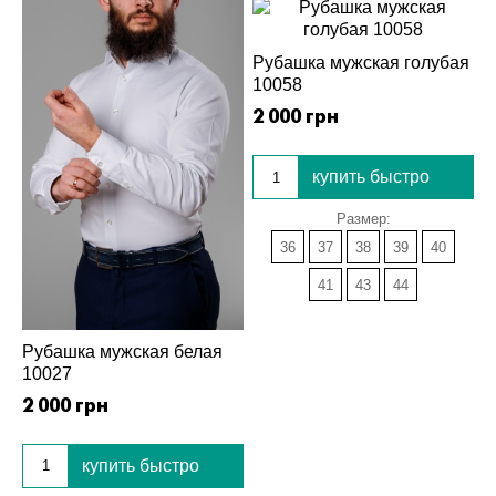
Рубашка мужская голубая
10058
2 000 грн
купить быстро
Размер:
36
37
38
39
40
41
43
44
Рубашка мужская белая
10027
2 000 грн
купить быстро