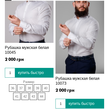
Рубашка мужская белая
10045
2 000 грн
купить быстро
Рубашка мужская белая
Размер:
10073
36
37
38
39
40
2 000 грн
41
42
43
44
купить быстро