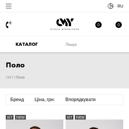
RU
ОБРАНЕ
МІ
0
0
КАТАЛОГ
Поло
OMY
/
Поло
Бренд
Ціна, грн:
Впорядкувати
хіт
new
хіт
new