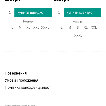
купити швидко
купити швидко
Розмір:
Розмір:
L
M
XL
XXL
XXXL
L
M
S
XL
XXL
XXXL
Повернення
Умови і положення
Політика конфіденційності