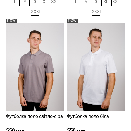
L
M
S
XL
XXL
L
M
S
XL
XXL
XXXL
XXXL
new
new
Футболка поло світло-сіра
Футболка поло біла
550 грн
550 грн